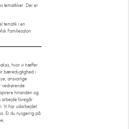
es tematikker. Der er
l tematik i en
ofisk Familiesalon
sis, hvor vi træffer
dler bæredygtighed i
ye, ansvarlige
er vedrørende
 inspirere hinanden og
s arbejde foregår
. Vi har udarbejdet
is. Er du nysgerrig på
ne,