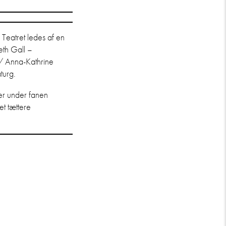
Teatret ledes af en
eth Gall –
// Anna-Kathrine
turg.
er under fanen
t tættere