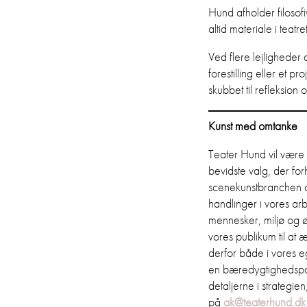
Hund afholder filosofi
altid materiale i teatr
Ved flere lejligheder a
forestilling eller et p
skubbet til refleksio
Kunst med omtanke
Teater Hund vil være 
bevidste valg, der for
scenekunstbranchen o
handlinger i vores ar
mennesker, miljø og øko
vores publikum til at
derfor både i vores e
en bæredygtighedspoli
detaljerne i strategie
på
ak@teaterhund.dk