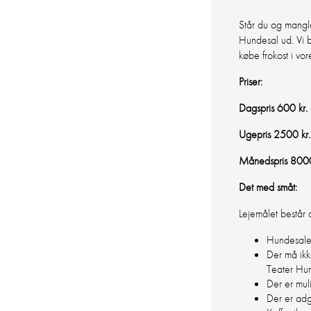
Står du og mangler
Hundesal ud. Vi b
købe frokost i v
Priser:
Dagspris 600 kr.
Ugepris 2500 kr.
Månedspris 8000
Det med småt:
Lejemålet bestå
Hundesalen
Der må ikk
Teater Hu
Der er mul
Der er adga