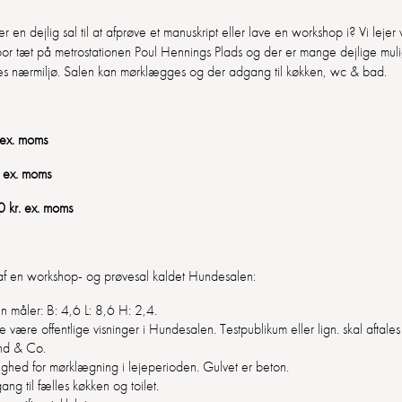
 en dejlig sal til at afprøve et manuskript eller lave en workshop i? Vi lejer
or tæt på metrostationen Poul Hennings Plads og der er mange dejlige muli
ores nærmiljø. Salen kan mørklægges og der adgang til køkken, wc & bad.
 ex. moms
 ex. moms
 kr. ex. moms
r af en workshop- og prøvesal kaldet Hundesalen:
 måler: B: 4,6 L: 8,6 H: 2,4.
e være offentlige visninger i Hundesalen. Testpublikum eller lign. skal aftale
nd & Co.
ighed for mørklægning i lejeperioden. Gulvet er beton.
ng til fælles køkken og toilet.