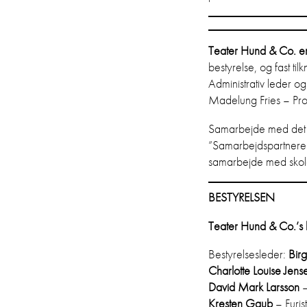
Teater Hund & Co. er 
bestyrelse, og fast ti
Administrativ leder 
Madelung Fries – Pro
Samarbejde med det o
”Samarbejdspartnere”
samarbejde med skoler
BESTYRELSEN
Teater Hund & Co.’s b
Bestyrelsesleder:
Bir
Charlotte Louise Jens
David Mark Larsson
–
Kresten Gaub
– Furis