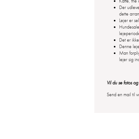
Kaffe, the o
Der udlever
dette arran
Lejer er se
Hundesalen 
lejeperiod
Det er ikk
Denne leje
Man forpli
lejer sig 
Vil du se fotos o
Send en mail til 