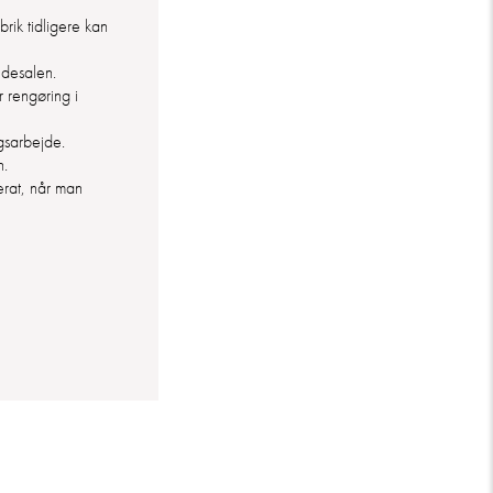
brik tidligere kan
undesalen.
r rengøring i
gsarbejde.
n.
rat, når man