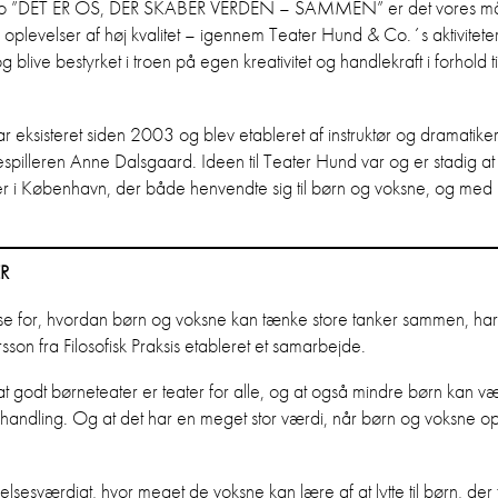
tto ”DET ER OS, DER SKABER VERDEN – SAMMEN” er det vores mål
oplevelser af høj kvalitet – igennem Teater Hund & Co.´s aktiviteter 
 blive bestyrket i troen på egen kreativitet og handlekraft i forhold ti
.
 eksisteret siden 2003 og blev etableret af instruktør og dramatike
illeren Anne Dalsgaard. Ideen til Teater Hund var og er stadig at
er i København, der både henvendte sig til børn og voksne, og med h
ER
sse for, hvordan børn og voksne kan tænke store tanker sammen, ha
sson fra Filosofisk Praksis etableret et samarbejde.
at godt børneteater er teater for alle, og at også mindre børn kan 
g handling. Og at det har en meget stor værdi, når børn og voksne op
lsesværdigt, hvor meget de voksne kan lære af at lytte til børn, der 