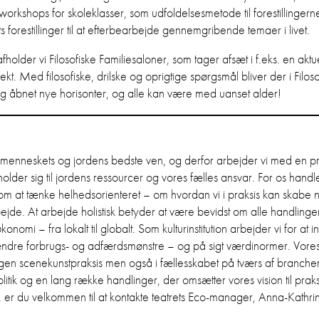
workshops for skoleklasser, som udfoldelsesmetode til forestillingern
ets forestillinger til at efterbearbejde gennemgribende temaer i livet.
fholder vi Filosofiske Familiesaloner, som tager afsæt i f.eks. en aktue
rojekt. Med filosofiske, drilske og oprigtige spørgsmål bliver der i Filos
n og åbnet nye horisonter, og alle kan være med uanset alder!
menneskets og jordens bedste ven, og derfor arbejder vi med en prak
holder sig til jordens ressourcer og vores fælles ansvar. For os han
m at tænke helhedsorienteret – om hvordan vi i praksis kan skabe n
bejde. At arbejde holistisk betyder at være bevidst om alle handling
nomi – fra lokalt til globalt. Som kulturinstitution arbejder vi for at
 ændre forbrugs- og adfærdsmønstre – og på sigt værdinormer. Vore
gen scenekunstpraksis men også i fællesskabet på tværs af branchen
tik og en lang række handlinger, der omsætter vores vision til praks
n, er du velkommen til at kontakte teatrets Eco-manager, Anna-Kathri