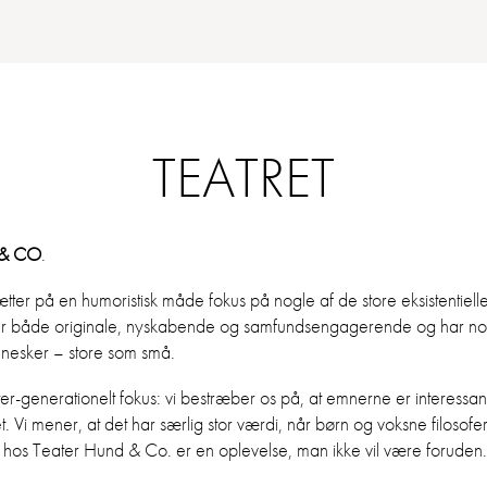
TEATRET
& CO
.
ter på en humoristisk måde fokus på nogle af de store eksistentielle
ne er både originale, nyskabende og samfundsengagerende og har no
nnesker – store som små.
er-generationelt fokus: vi bestræber os på, at emnerne er interessant
ivet. Vi mener, at det har særlig stor værdi, når børn og voksne filosof
 hos Teater Hund & Co. er en oplevelse, man ikke vil være foruden.