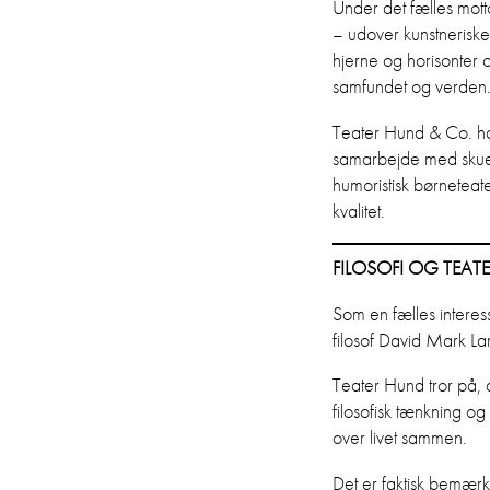
Under det fælles mo
– udover kunstneriske 
hjerne og horisonter og
samfundet og verden
Teater Hund & Co. har
samarbejde med skuesp
humoristisk børneteat
kvalitet.
FILOSOFI OG TEAT
Som en fælles intere
filosof David Mark Lar
Teater Hund tror på, 
filosofisk tænkning o
over livet sammen.
Det er faktisk bemærke