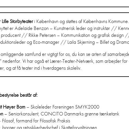
Lille Storbyteater
i København og støttes af Københavns Kommune. 
lknyttet er Adelaide Benzon – Kunstnerisk leder og instruktør // Kenn
og producent // Rikke Petersen – Kommunikation og grafisk design 
duktionsleder og Eco-manager // Laila Skjerning – Billet og Drama
mliggende samfund er vigtigt for os, du kan se arten af samarbejd
 nedenfor. Vi har også et Lærer-Teater-Netværk, som arbejder for e
, og at få teater ind i hverdagens skoleliv.
estyrelse består af:
git Høyer Bom
– Skoleleder Foreningen SMYK2000
en
– Seniorkonsulent, CONCITO Danmarks grønne tænketank
 Filosof, formand for Filosofisk Praksis
t, borger og retssikkerhedschef i Skatteforvaltningen