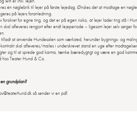
g wifi er inkl. lejen.
es én nøglebrik til lejer på første lejedag. Ønskes det at modtage en nøgle
geres på lejers foranledning.
lv forsikret for egne ting, og det er på egen risiko, at lejer lader ting stå i H
skal afleveres rengjort efter endt lejeperiode – ligesom lejer selv sørger fo
en.
e tilladt at anvende Hundesalen som værksted, herunder bygnings- og malin
kontrakt skal afleveres/mailes i underskrevet stand en uge efter modtagelse
gter sig til at sprede god karma, tænke bæredygtigt og være en god kamme
ind hos Teater Hund & Co.
g en grundplan?
vov@teaterhund.dk så sender vi en pdf.