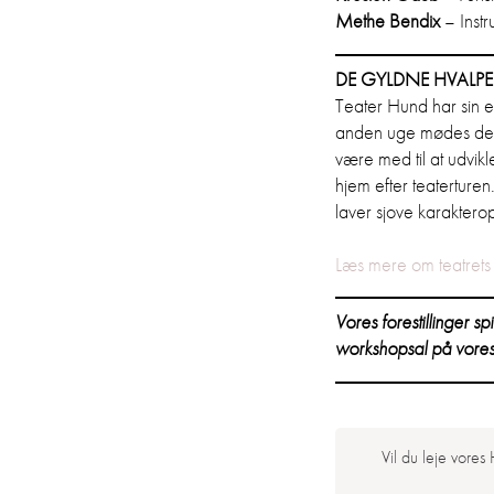
Methe Bendix
– Instr
DE GYLDNE HVALPE
Teater Hund har sin 
anden uge mødes de på 
være med til at udvikl
hjem efter teaterturen.
laver sjove karakterop
Læs mere om teatret
Vores forestillinger s
workshopsal på vores
Vil du leje vores