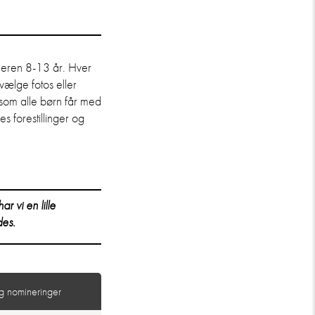
deren 8-13 år. Hver
vælge fotos eller
g som alle børn får med
es forestillinger og
r vi en lille
des.
og nomineringer