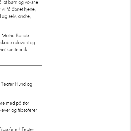
 at børn og voksne
vil få åbnet hjerte,
l sig selv, andre,
r Methe Bendix i
 skabe relevant og
øj kunstnerisk
r Teater Hund og
være med på stor
lever og filosoferer
filosoferer! Teater