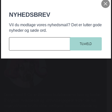
NYHEDSBREV
Vil du modtage vores nyhedsmail? Det er lutter gode
nyheder og søde ord.
Teater Hund & Co. er Østerbros bydelsteater for børn og familier.
Et originalt, nyskabende og samfundsengageret teater, der har
noget på hjerte for alle aldre. Intelligent, horisontudvidende og
debatskabende – og samtidig underholdende og med humoren