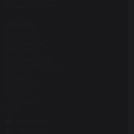
som fane og forløsende kraft.
KONTAKT
Teater Hund & Co.
Østerbros bydelsteater
for børn og familier
Spiller på KRUDTTØNDEN
Serridslevvej 2, 2100 Kbh. Ø
---------
Administration:
Østerbrogade 95
2100 Kbh. Ø
CVR: 27203108
Sitemap
vov@teaterhund.dk
+45 26 16 14 10