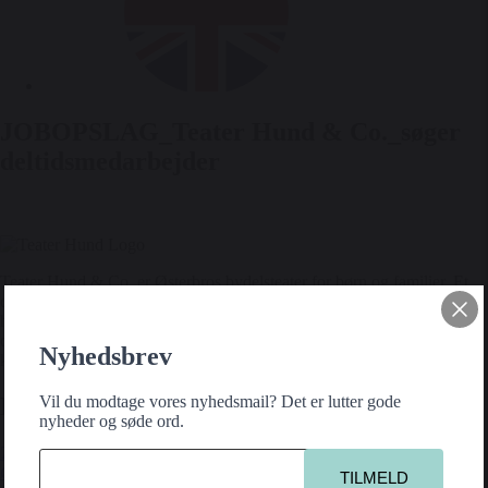
JOBOPSLAG_Teater Hund & Co._søger
deltidsmedarbejder
Teater Hund & Co. er Østerbros bydelsteater for børn og familier. Et
originalt, nyskabende og samfundsengageret teater, der har noget på
hjerte for alle aldre. Intelligent, horisontudvidende og debatskabende –
og samtidig underholdende og med humoren som fane og forløsende
Nyhedsbrev
kraft.
Kontakt
Vil du modtage vores nyhedsmail? Det er lutter gode
nyheder og søde ord.
Teater Hund & Co.
Østerbros bydelsteater