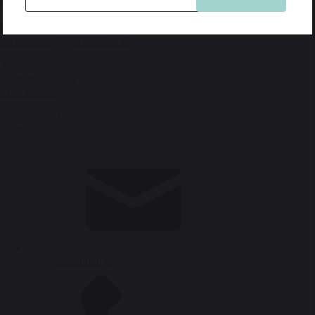
for børn og familier
Spiller på KRUDTTØNDEN
Serridslevvej 2, 2100 Kbh. Ø
---------
Administration:
Østerbrogade 95
2100 Kbh. Ø
CVR: 27203108
Sitemap
vov@teaterhund.dk