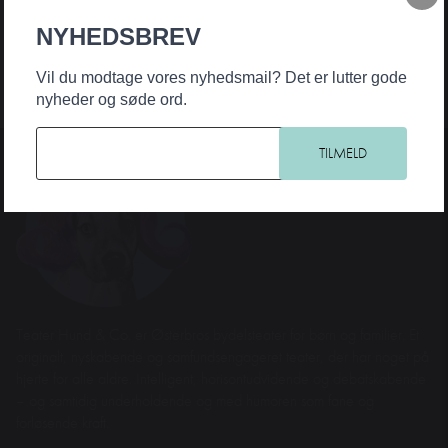
NYHEDSBREV
Vil du modtage vores nyhedsmail? Det er lutter gode
nyheder og søde ord.
Teater Hund & Co. er Østerbros bydelsteater for børn og familier. Et
originalt, nyskabende og samfundsengageret teater, der har noget på
hjerte for alle aldre. Intelligent, horisontudvidende og debatskabende
– og samtidig underholdende og med humoren som fane og
forløsende kraft.