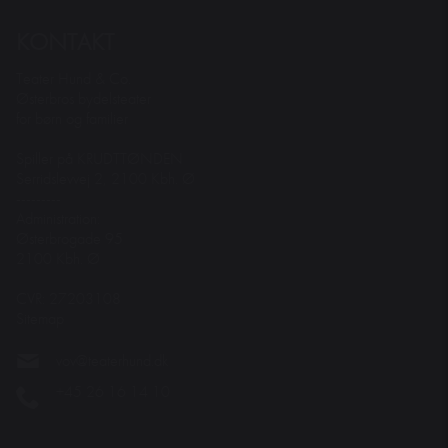
KONTAKT
Teater Hund & Co.
Østerbros bydelsteater
for børn og familier
Spiller på KRUDTTØNDEN
Serridslevvej 2, 2100 Kbh. Ø
---------
Administration:
Østerbrogade 95
2100 Kbh. Ø
CVR: 27203108
Sitemap
vov@teaterhund.dk
+45 26 16 14 10