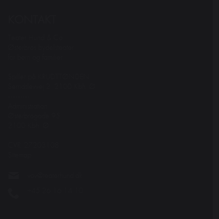
KONTAKT
Teater Hund & Co.
Østerbros bydelsteater
for børn og familier
Spiller på KRUDTTØNDEN
Serridslevvej 2, 2100 Kbh. Ø
---------
Administration:
Østerbrogade 95
2100 Kbh. Ø
CVR: 27203108
Sitemap
vov@teaterhund.dk
+45 26 16 14 10