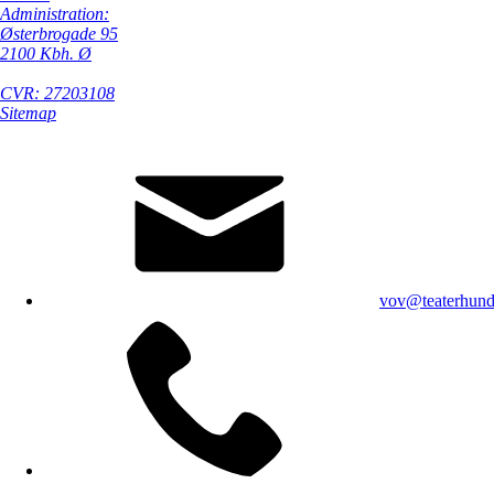
Administration:
Østerbrogade 95
2100 Kbh. Ø
CVR: 27203108
Sitemap
vov@teaterhund