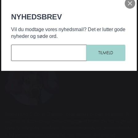
NYHEDSBREV
Vil du modtage vores nyhedsmail? Det er lutter gode
nyheder og søde ord.
Teater Hund & Co. er Østerbros bydelsteater for børn og familier. Et
originalt, nyskabende og samfundsengageret teater, der har noget på
hjerte for alle aldre. Intelligent, horisontudvidende og debatskabende
– og samtidig underholdende og med humoren som fane og