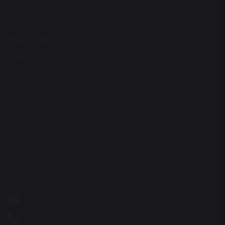
forløsende kraft.
KONTAKT
Teater Hund & Co.
Østerbros bydelsteater
for børn og familier
Spiller på KRUDTTØNDEN
Serridslevvej 2, 2100 Kbh. Ø
---------
Administration:
Østerbrogade 95
2100 Kbh. Ø
CVR: 27203108
Sitemap
vov@teaterhund.dk
+45 26 16 14 10