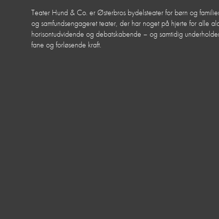
Teater Hund & Co. er Østerbros bydelsteater for børn og familier
og samfundsengageret teater, der har noget på hjerte for alle aldr
horisontudvidende og debatskabende – og samtidig underhol
fane og forløsende kraft.