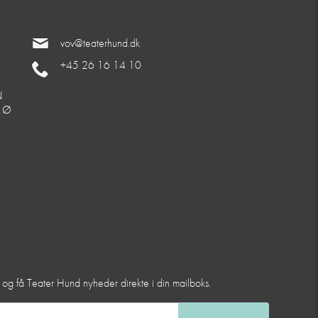
vov@teaterhund.dk
+45 26 16 14 10
N
. Ø
et og få Teater Hund nyheder direkte i din mailboks.