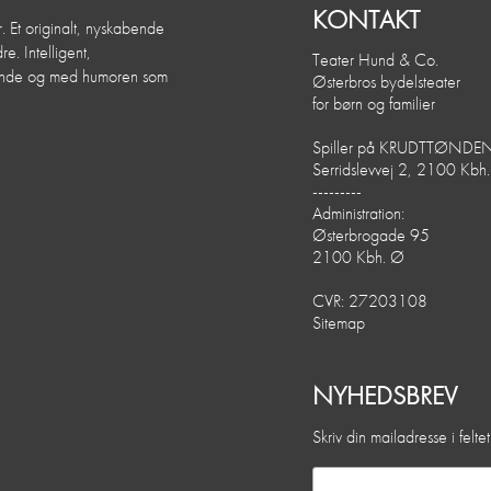
KONTAKT
. Et originalt, nyskabende
e. Intelligent,
Teater Hund & Co.
dende og med humoren som
Østerbros bydelsteater
for børn og familier
Spiller på KRUDTTØNDE
Serridslevvej 2, 2100 Kbh
---------
Administration:
Østerbrogade 95
2100 Kbh. Ø
CVR: 27203108
Sitemap
NYHEDSBREV
Skriv din mailadresse i felt