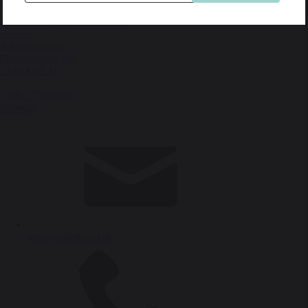
Spiller på KRUDTTØNDEN
Serridslevvej 2, 2100 Kbh. Ø
---------
Administration:
Østerbrogade 95
2100 Kbh. Ø
CVR: 27203108
Sitemap
vov@teaterhund.dk