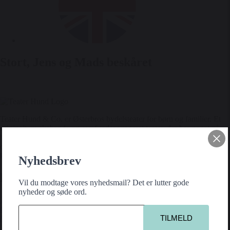
Stort, Jens og Mads beskåret
Teater Hund & Co. er Østerbros bydelsteater for børn og familier. Et
originalt, nyskabende og samfundsengageret teater, der har noget på
hjerte for alle aldre. Intelligent, horisontudvidende og debatskabende –
og samtidig underholdende og med humoren som fane og forløsende
kraft.
Nyhedsbrev
Kontakt
Vil du modtage vores nyhedsmail? Det er lutter gode
nyheder og søde ord.
Teater Hund & Co.
Østerbros bydelsteater
for børn og familier