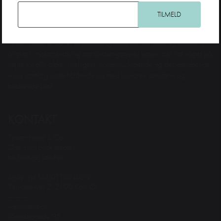
Teater Hund & Co. er Østerbros bydelsteater for børn og familier. Et
originalt, nyskabende og samfundsengageret teater, der har noget på
hjerte for alle aldre. Intelligent, horisontudvidende og debatskabende
– og samtidig underholdende og med humoren som fane og
forløsende kraft.
KONTAKT
Teater Hund & Co.
Østerbros bydelsteater
for børn og familier
Spiller på KRUDTTØNDEN
Serridslevvej 2, 2100 Kbh. Ø
---------
Administration:
Østerbrogade 95