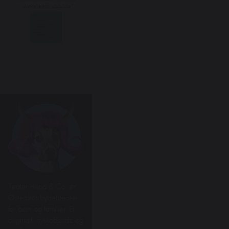
Teater Hund & Co. er
Østerbros bydelsteater
for børn og familier. Et
originalt, nyskabende og