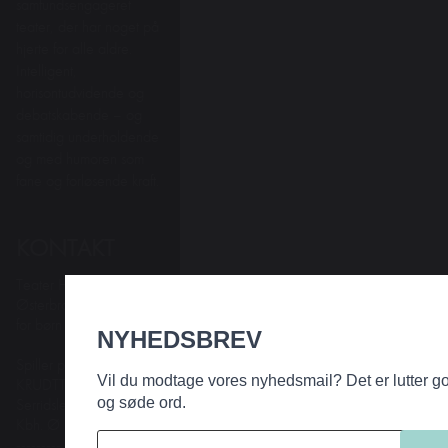
samfundsengageret
teater, der har noget på
hjerte for alle aldre.
Intelligent,
horisontudvidende og
debatskabende – og
samtidig underholdende
og med humoren som
fane og forløsende kraft.
KONTAKT
Teater Hund & Co.
Østerbros bydelsteater
for børn og familier
NYHEDSBREV
Spiller på
Vil du modtage vores nyhedsmail? Det er lutter 
KRUDTTØNDEN
Serridslevvej 2, 2100
og søde ord.
Kbh. Ø
---------