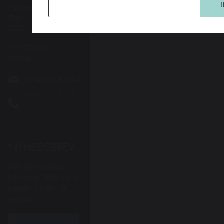
Administration:
Østerbrogade 95
2100 Kbh. Ø
CVR: 27203108
Sitemap
vov@teaterhund.dk
+45 26 16 14
10
NYHEDSBREV
Skriv din mailadresse i
feltet og få Teater Hund
nyheder direkte i din
mailboks.