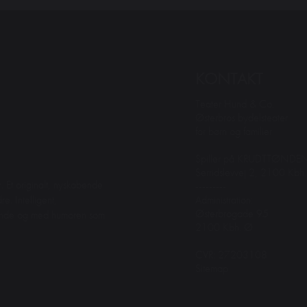
KONTAKT
Teater Hund & Co.
Østerbros bydelsteater
for børn og familier
Spiller på KRUDTTØNDE
Serridslevvej 2, 2100 Kbh
. Et originalt, nyskabende
---------
Administration:
e. Intelligent,
Østerbrogade 95
dende og med humoren som
2100 Kbh. Ø
CVR: 27203108
Sitemap