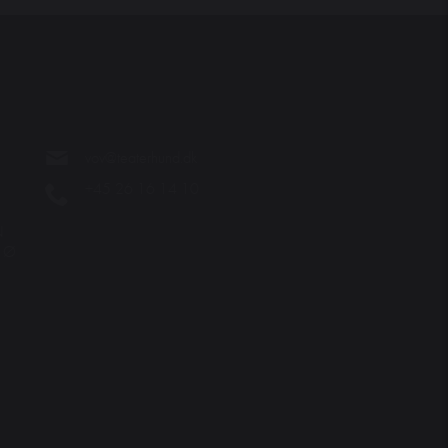
vov@teaterhund.dk
+45 26 16 14 10
N
. Ø