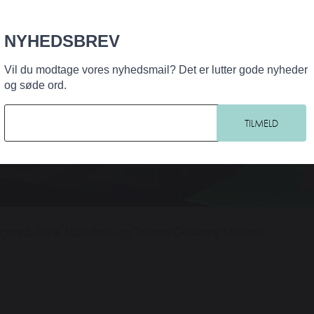
NYHEDSBREV
Vil du modtage vores nyhedsmail? Det er lutter gode nyheder
og søde ord.
alsgaard, Anne Abbednæs og Thomas Guldberg Madsen