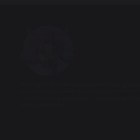
Teater Hund & Co. er Østerbros bydelsteater for børn og familier
og samfundsengageret teater, der har noget på hjerte for alle aldr
horisontudvidende og debatskabende – og samtidig underhol
fane og forløsende kraft.