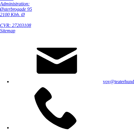
Administration:
Østerbrogade 95
2100 Kbh. Ø
CVR: 27203108
Sitemap
vov@teaterhund