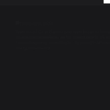
Teater Hund & Co. er Østerbros bydelsteater for børn og familier
og samfundsengageret teater, der har noget på hjerte for alle aldr
horisontudvidende og debatskabende – og samtidig underhol
fane og forløsende kraft.