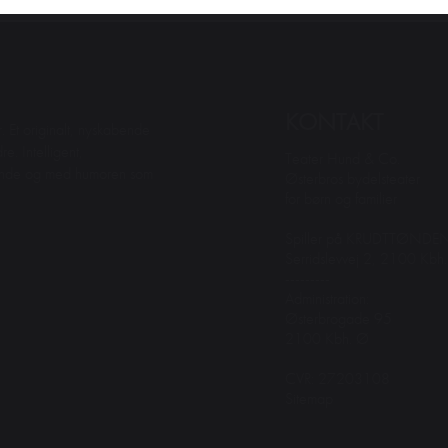
KONTAKT
. Et originalt, nyskabende
e. Intelligent,
Teater Hund & Co.
dende og med humoren som
Østerbros bydelsteater
for børn og familier
Spiller på KRUDTTØNDE
Serridslevvej 2, 2100 Kbh
---------
Administration:
Østerbrogade 95
2100 Kbh. Ø
CVR: 27203108
Sitemap