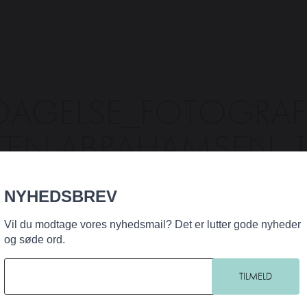
DAGELSE_FOTOGRAF 
EN ABRAHAMSEN_T
HUND & CO
NYHEDSBREV
Vil du modtage vores nyhedsmail? Det er lutter gode nyheder
og søde ord.