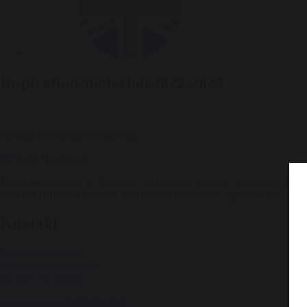
Inspirationsmateriale2022-2023
OpdagElse inspirationsmateriale
Teater Hund & Co. er Østerbros bydelsteater for børn og familier. Et or
samtidig underholdende og med humoren som fane og forløsende kraft
Kontakt
Teater Hund & Co.
Østerbros bydelsteater
for børn og familier
Spiller på KRUDTTØNDEN