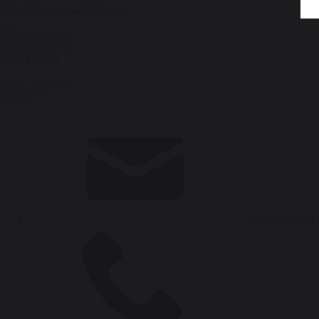
Serridslevvej 2, 2100 Kbh. Ø
---------
Administration:
Østerbrogade 95
2100 Kbh. Ø
CVR: 27203108
Sitemap
vov@teaterhund