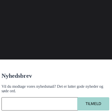
iginalt, nyskabende og samfundsengageret teater, der har noget på hjerte
.
Nyhedsbrev
Vil du modtage vores nyhedsmail? Det er lutter gode nyheder og
søde ord.