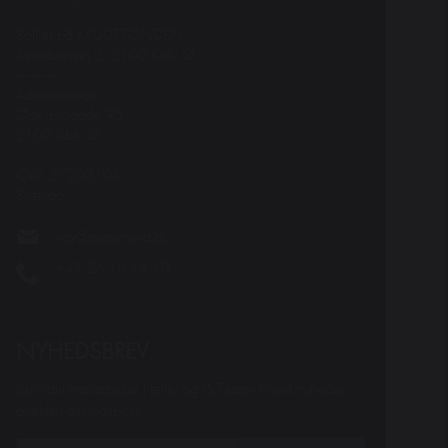
Spiller på KRUDTTØNDEN
Serridslevvej 2, 2100 Kbh. Ø
---------
Administration:
Østerbrogade 95
2100 Kbh. Ø
CVR: 27203108
Sitemap
vov@teaterhund.dk
+45 26 16 14 10
NYHEDSBREV
Skriv din mailadresse i feltet og få Teater Hund nyheder
direkte i din mailboks.