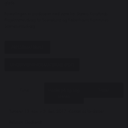
glade.
Forestillingen er produceret med støtte fra: Statens Kunstfonds
Projektstøtteudvalg for Scenekunst og Københavns Kommunes
Scenekunstudvalg
PRESSEMATERIALE
UNDERVISNINGSMATERIALE (PDF)
Turné
Holdet på og bag
Trailer
scenen
Turnerer 13. nov. – 3. dec. 2017. Kontakt os for datoer.
Refusion: Godkendt