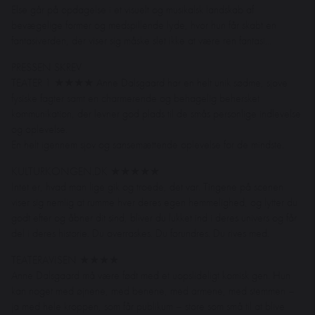
Else går på opdagelse i et visuelt og musikalsk landskab af
bevægelige former og medspillende lyde, hvor hun får skabt en
fantasiverden, der viser sig måske slet ikke at være ren fantasi…
PRESSEN SKREV
TEATER 1 ★★★★ Anne Dalsgaard har en helt unik sødme, sjove
fysiske fagter samt en charmerende og behagelig behersket
kommunikation, der levner god plads til de smås personlige indlevelse
og oplevelse.
En helt igennem sjov og sansemættende oplevelse for de mindste.
KULTURKONGEN.DK ★★★★★
Intet er, hvad man lige gik og troede, det var. Tingene på scenen
viser sig nemlig at rumme hver deres egen hemmelighed, og lytter du
godt efter og åbner dit sind, bliver du lukket ind i deres univers og får
del i deres historie. Du overraskes. Du forundres. Du rives med.
TEATERAVISEN ★★★★
Anne Dalsgaard må være født med et uopslideligt komisk gen. Hun
kan noget med øjnene, med benene, med armene, med stemmen –
ja med hele kroppen, som får publikum – store som små til at blive