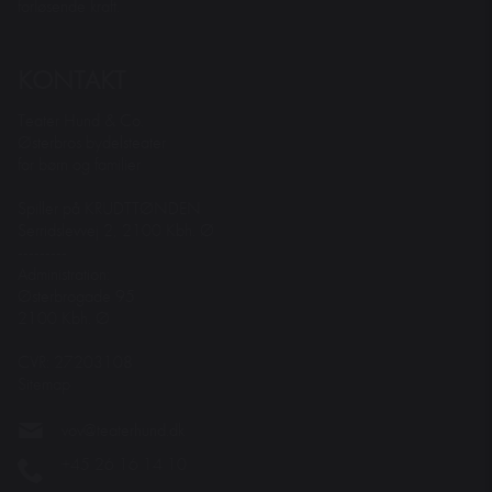
forløsende kraft.
KONTAKT
Teater Hund & Co.
Østerbros bydelsteater
for børn og familier
Spiller på KRUDTTØNDEN
Serridslevvej 2, 2100 Kbh. Ø
---------
Administration:
Østerbrogade 95
2100 Kbh. Ø
CVR: 27203108
Sitemap
vov@teaterhund.dk
+45 26 16 14 10