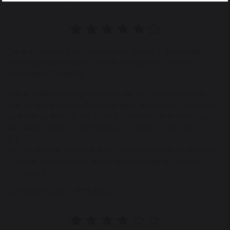
TEATER 1 - RIE HAMMER
Det er en sjælden gave for os voksne at få lov til at genopdage
verden gennem børneøjne, men det er netop det, vi får lov til i
forestillingen "OpdagElse".
Intet er, hvad man lige gik og troede, det var. Tingene på scenen
viser sig nemlig at rumme hver deres egen hemmelighed, og lytter du
godt efter og åbner dit sind, bliver du lukket ind i deres univers og får
del i deres historie. Du overraskes. Du forundres. Du rives med.
(...)
Min lille ledsager på godt 4 år var - sammen med alle de andre børn
- levende med hele vejen, da Else gik på opdagelse. Det var vi
voksne også!
KULTURKONGEN - JETTE MALLING