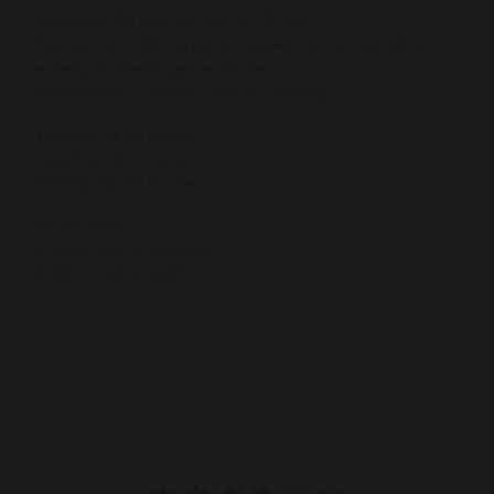
Spilleareal: 5m dyb, 5m bred, 2,75 m høj
Tekniske krav: 220v og gerne mørklægning, men kontakt os
endelig, da forestillingen er fleksibel
Medhjælpere: 1 person til ind- og udbæring
Varighed: ca 30 minutter
Opstilling: 120 minutter
Nedtagning: 90 minutter
Pris eksl moms:
6.500 kr ved 40 publikum
8.000 kr ved 60 publikum