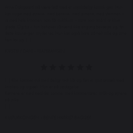
Anne Dalsgaard må være født med et uopslideligt komisk gen. Hun
kan noget med øjnene, med benene, med armene, med stemmen –
ja med hele kroppen, som får publikum – store som små til at blive
glade. Og tja – hun behøver såmænd ikke engang bevæge sig, før
dette klovne-gen bryder løs. Hun kan også bare stå helt stille og stirre
frem for sig. (...)
KIRSTEN DAHL - TEATERAVISEN
(...) Else kommer ind med dejligt rødt hår og iført et sjovt antræk med
knickers og rygsæk. Hun er på opdagelse.
Børnene er med med det samme, med kommentarer, tilråb og øjnene
på stilke.
(...)
KULTURKONGEN - BENTE HARRIET BAGGER