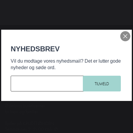
Teater Hund & Co. er Østerbros bydelsteater for børn og familier. Et
NYHEDSBREV
originalt, nyskabende og samfundsengageret teater, der har noget på
hjerte for alle aldre. Intelligent, horisontudvidende og debatskabende
Vil du modtage vores nyhedsmail? Det er lutter gode
– og samtidig underholdende og med humoren som fane og
nyheder og søde ord.
forløsende kraft.
KONTAKT
Teater Hund & Co.
Østerbros bydelsteater
for børn og familier
Spiller på KRUDTTØNDEN
Serridslevvej 2, 2100 Kbh. Ø