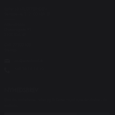
Spiller på KRUDTTØNDEN
Serridslevvej 2, 2100 Kbh. Ø
---------
Administration:
Østerbrogade 95
2100 Kbh. Ø
CVR: 27203108
Sitemap
vov@teaterhund.dk
+45 26 16 14 10
NYHEDSBREV
Skriv din mailadresse i feltet og få Teater Hund nyheder direkte i din
mailboks.