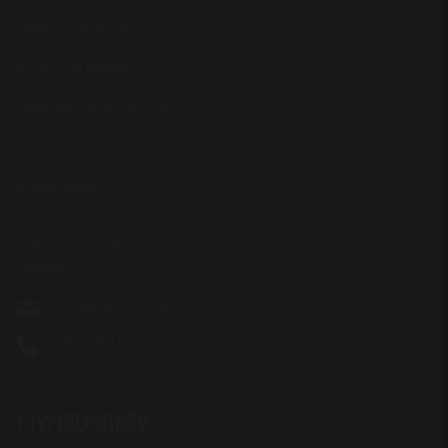
Teater Hund & Co.
Østerbros bydelsteater
for børn og familier
Spiller på KRUDTTØNDEN
Serridslevvej 2, 2100 Kbh. Ø
---------
Administration:
Østerbrogade 95
2100 Kbh. Ø
CVR: 27203108
Sitemap
vov@teaterhund.dk
+45 26 16 14 10
NYHEDSBREV