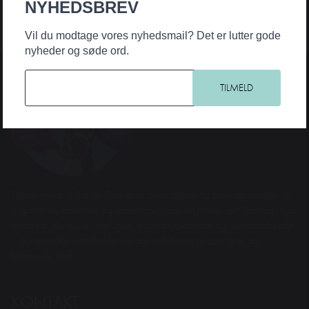
NYHEDSBREV
Vil du modtage vores nyhedsmail? Det er lutter gode
nyheder og søde ord.
Teater Hund & Co. er Østerbros bydelsteater for børn og familier. Et
originalt, nyskabende og samfundsengageret teater, der har noget på
hjerte for alle aldre. Intelligent, horisontudvidende og debatskabende
– og samtidig underholdende og med humoren som fane og
forløsende kraft.
KONTAKT