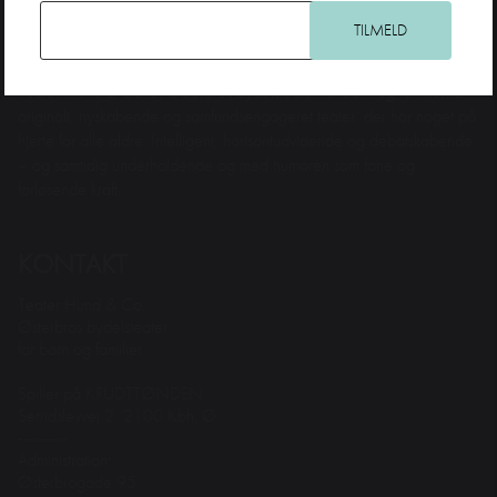
Teater Hund & Co. er Østerbros bydelsteater for børn og familier. Et
originalt, nyskabende og samfundsengageret teater, der har noget på
hjerte for alle aldre. Intelligent, horisontudvidende og debatskabende
– og samtidig underholdende og med humoren som fane og
forløsende kraft.
KONTAKT
Teater Hund & Co.
Østerbros bydelsteater
for børn og familier
Spiller på KRUDTTØNDEN
Serridslevvej 2, 2100 Kbh. Ø
---------
Administration:
Østerbrogade 95