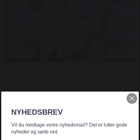
Anne Dalsgaard, Flemming Bang, Birgitte Prins
NYHEDSBREV
Vil du modtage vores nyhedsmail? Det er lutter gode
nyheder og søde ord.