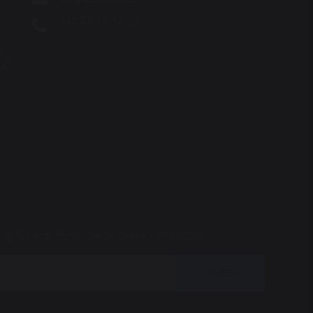
+45 26 16 14 10
N
. Ø
et og få Teater Hund nyheder direkte i din mailboks.