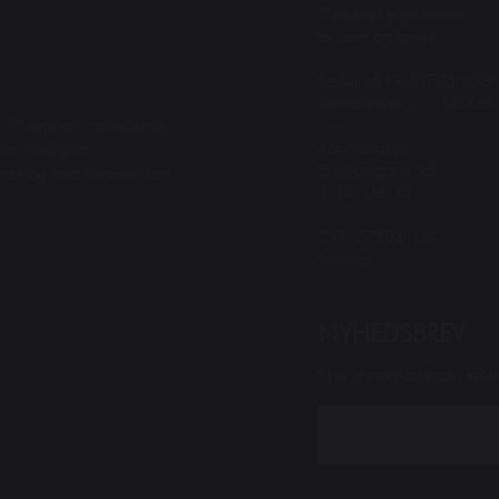
Østerbros bydelsteater
for børn og familier
Spiller på KRUDTTØNDE
Serridslevvej 2, 2100 Kbh
. Et originalt, nyskabende
---------
Administration:
e. Intelligent,
Østerbrogade 95
dende og med humoren som
2100 Kbh. Ø
CVR: 27203108
Sitemap
NYHEDSBREV
Skriv din mailadresse i felt