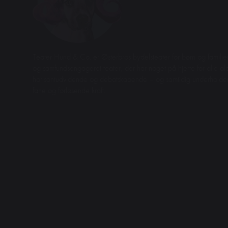
Teater Hund & Co. er Østerbros bydelsteater for børn og familier
og samfundsengageret teater, der har noget på hjerte for alle aldr
horisontudvidende og debatskabende – og samtidig underhol
fane og forløsende kraft.