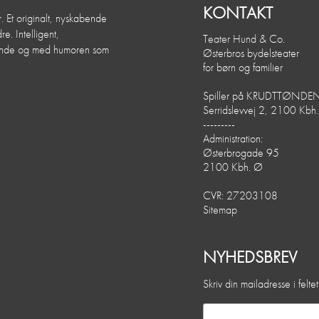
KONTAKT
. Et originalt, nyskabende
e. Intelligent,
Teater Hund & Co.
dende og med humoren som
Østerbros bydelsteater
for børn og familier
Spiller på KRUDTTØNDE
Serridslevvej 2, 2100 Kbh
---------
Administration:
Østerbrogade 95
2100 Kbh. Ø
CVR: 27203108
Sitemap
NYHEDSBREV
Skriv din mailadresse i felt