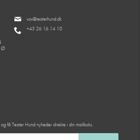
vov@teaterhund.dk
+45 26 16 14 10
N
. Ø
et og få Teater Hund nyheder direkte i din mailboks.