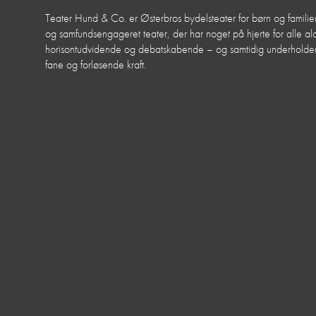
Teater Hund & Co. er Østerbros bydelsteater for børn og familier
og samfundsengageret teater, der har noget på hjerte for alle aldr
horisontudvidende og debatskabende – og samtidig underhol
fane og forløsende kraft.