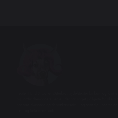
Teater Hund & Co. er Østerbros bydelsteater for børn og familier
og samfundsengageret teater, der har noget på hjerte for alle aldr
horisontudvidende og debatskabende – og samtidig underhol
fane og forløsende kraft.