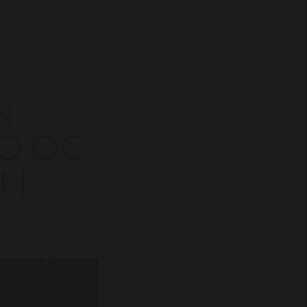
N
CO OG
EN