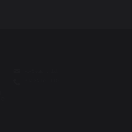
vov@teaterhund.dk
+45 26 16 14 10
N
. Ø