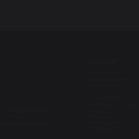
KONTAKT
Teater Hund & Co.
Østerbros bydelsteater
for børn og familier
Spiller på KRUDTTØNDE
Serridslevvej 2, 2100 Kbh
. Et originalt, nyskabende
---------
Administration:
e. Intelligent,
Østerbrogade 95
dende og med humoren som
2100 Kbh. Ø