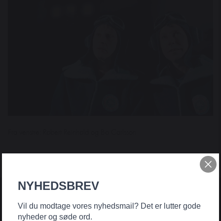
Fra venstre: Robert Reinhold og Bo Carlsson
NYHEDSBREV
Vil du modtage vores nyhedsmail? Det er lutter gode
nyheder og søde ord.