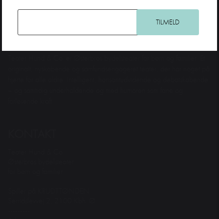
Teater Hund & Co. er Østerbros bydelsteater for børn og familier. Et
originalt, nyskabende og samfundsengageret teater, der har noget på
hjerte for alle aldre. Intelligent, horisontudvidende og debatskabende
– og samtidig underholdende og med humoren som fane og
forløsende kraft.
KONTAKT
Teater Hund & Co.
Østerbros bydelsteater
for børn og familier
Spiller på KRUDTTØNDEN
Serridslevvej 2, 2100 Kbh. Ø
---------