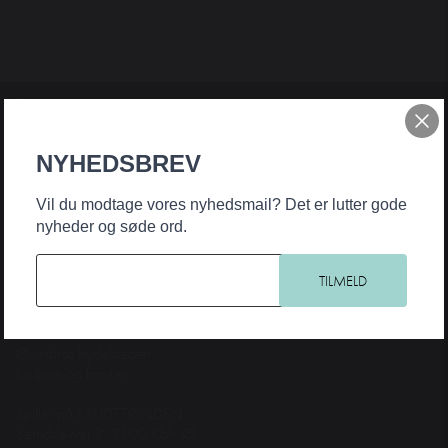
Teater Hund & Co. er Østerbros bydelsteater for børn og familier. Et
NYHEDSBREV
originalt, nyskabende og samfundsengageret teater, der har noget på
hjerte for alle aldre. Intelligent, horisontudvidende og debatskabende
Vil du modtage vores nyhedsmail? Det er lutter gode
– og samtidig underholdende og med humoren som fane og
nyheder og søde ord.
forløsende kraft.
KONTAKT
Teater Hund & Co.
Østerbros bydelsteater
for børn og familier
Spiller på KRUDTTØNDEN
Serridslevvej 2, 2100 Kbh. Ø