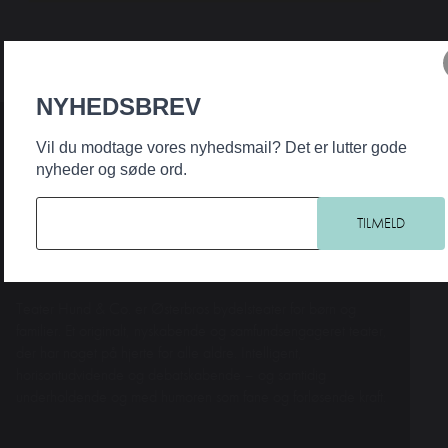
NYHEDSBREV
Vil du modtage vores nyhedsmail? Det er lutter gode
nyheder og søde ord.
Teater Hund & Co. er Østerbros bydelsteater for børn og
familier. Et originalt, nyskabende og samfundsengageret teater,
der har noget på hjerte for alle aldre. Intelligent,
horisontudvidende og debatskabende – og samtidig
underholdende og med humoren som fane og forløsende kraft.