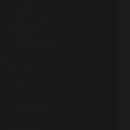
KONTAKT
Teater Hund & Co.
Østerbros bydelsteater
for børn og familier
Spiller på KRUDTTØNDEN
Serridslevvej 2, 2100 Kbh. Ø
---------
Administration:
Østerbrogade 95
2100 Kbh. Ø
CVR: 27203108
Sitemap
vov@teaterhund.dk
+45 26 16 14 10