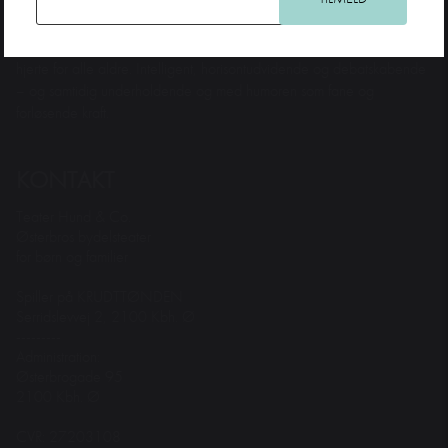
Teater Hund & Co. er Østerbros bydelsteater for børn og familier. Et
originalt, nyskabende og samfundsengageret teater, der har noget på
hjerte for alle aldre. Intelligent, horisontudvidende og debatskabende
– og samtidig underholdende og med humoren som fane og
forløsende kraft.
KONTAKT
Teater Hund & Co.
Østerbros bydelsteater
for børn og familier
Spiller på KRUDTTØNDEN
Serridslevvej 2, 2100 Kbh. Ø
---------
Administration:
Østerbrogade 95
2100 Kbh. Ø
CVR: 27203108