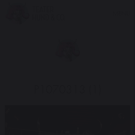
MENU
Teater
Hund
&
Co.
P1070313 (1)