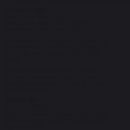
OM FORESTILLINGEN:
Hvem bestemmer, hvad vi skal lege?
Hvem bestemmer, hvad der er pænt eller grimt?
Hvem bestemmer, om jeg er rigtig eller forkert?
Behøver der altid være én der bestemmer, og kan der godt
være to, der har ret, selv om de ikke er enige? Og kan man
godt holde fast i sin egen mening, selvom andre har en
anden?
En legende og undersøgende forestilling, hvor visuelle
billeder smelter sammen med fysik og musik og skaber en
sanserig og humoristisk fortælling om et venskab, der spirer
på trods af forskelligheder.
GAVER MED HJEM:
Til HVEM BESTEMMER? får alle
en lille glaskugle + en flyer
med hjem med to opskrifter på; Én på en kuglebane og én
på en gåtur med gakkede gangarter! For hvem bestemmer
hvordan vi skal gå tur?