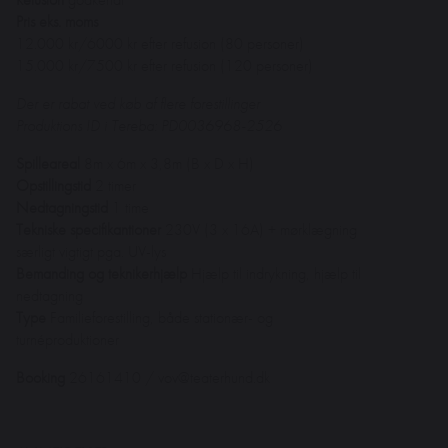
Pris eks. moms
12.000 kr/6000 kr efter refusion (80 personer)
15.000 kr/7500 kr efter refusion (120 personer)
Der er rabat ved køb af flere forestillinger
Produktions ID i Tereba: PD0036968-2526
Spilleareal
8m x 6m x 3,8m (B x D x H)
Opstillingstid
2 timer
Nedtagningstid
1 time
Tekniske specifikantioner
230V (3 x 16A) + mørklægning
særligt vigtigt pga. UV-lys
Bemanding og teknikerhjælp
Hjælp til indrykning, hjælp til
nedtagning
Type
Familieforestilling, både stationær- og
turnéproduktioner
Booking
26161410 / vov@teaterhund.dk