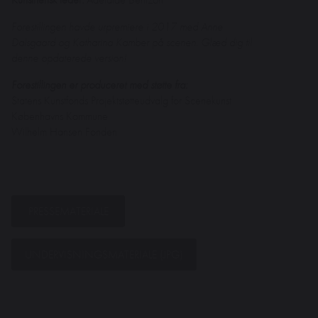
Forestillingen havde urpremiere i 2017 med Anne
Dalsgaard og Katharina Kamber på scenen. Glæd dig til
denne opdaterede version!
Forestillingen er produceret med støtte fra:
Statens Kunstfonds Projektstøtteudvalg for Scenekunst
Københavns Kommune
Wilhelm Hansen Fonden
PRESSEMATERIALE
UNDERVISNINGSMATERIALE (JPG)