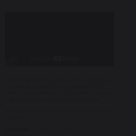
HVEM BESTEMMER? er en rigtig Teater Hund klassiker og
nu kommer den på turné. Skal den besøge din by, dit
bibliotek, dit barns skole eller dit lokale teater? Tøv ikke med
at række ud, hvis du er fyldt af mulige og gode ideer.
Alt info findes her på siden, men skriv/ring gerne, hvis du har
spørgsmål.
Turnéperiode
01.11.26 – 30.11.26
Refusion
godkendt