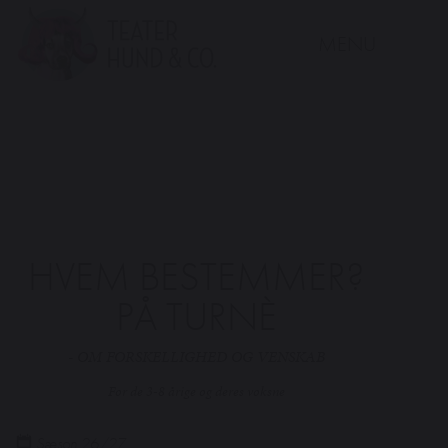
MENU
Teater
Hund
&
Co.
HVEM BESTEMMER?
PÅ TURNÈ
- OM FORSKELLIGHED OG VENSKAB
For de 3-8 årige og deres voksne
Sæson 26/27