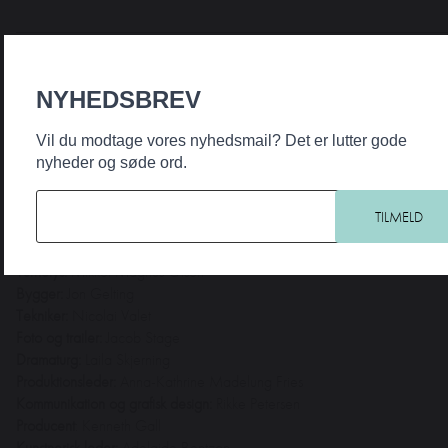
______________________________________________________
ALDERSGRUPPE:
3 – 8 år og deres voksne
NYHEDSBREV
VARIGHED
: 40 min
På scenen:
Jesper Bruun og Malik Grosos
Vil du modtage vores nyhedsmail? Det er lutter gode
Idé og manuskript:
Methe Bendix
nyheder og søde ord.
Instruktør:
Sofie Christiansen
Scenografi:
Julie Kyhl
Scenografisk kuglebanebygger
Rasmus Tjelle Finsen
Komponist og lyddesigner:
Thomas Dinesen
Turnélys:
Mikkel Magnus Olsen
Bygger:
Jon Gelting
Tekniker:
Nicolai Valet
Foto og trailer:
Jacob Stage
Dramaturg:
Laila Skjerning
Produktionsleder:
Anna-Kathrine Madelung Fries
Kommunikation og grafisk design:
Rikke Petersen
Producent
: Kenneth Gall
Kunstnerisk leder:
Adelaide Bentzon