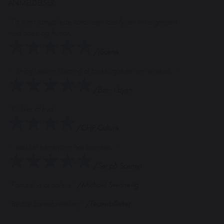
ANMELDELSER:
“To skønt samspillede karakterer, der fylder virkeligheden
med poesi og humor.”
/IScene
“…fin og lærerig skildring af forskelligheder og venskab…”
/Børn i byen
”Klukker af fryd”
/CHP Culture
“…vækker begejstring hos børnene…”
/Set på Scenen
”Fornøjelse at opleve”
/
Michael Svennevig
”Bedste børneforestilling”
/
Teaterbilletter
______________________________________________________