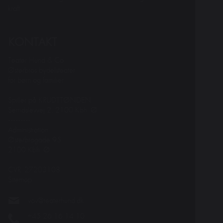
kraft.
KONTAKT
Teater Hund & Co.
Østerbros bydelsteater
for børn og familier
Spiller på KRUDTTØNDEN
Serridslevvej 2, 2100 Kbh. Ø
---------
Administration:
Østerbrogade 95
2100 Kbh. Ø
CVR: 27203108
Sitemap
vov@teaterhund.dk
+45 26 16 14 10