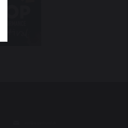
vov@teaterhund.dk