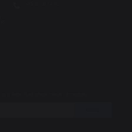
+45 26 16 14 10
N
. Ø
et og få Teater Hund nyheder direkte i din mailboks.