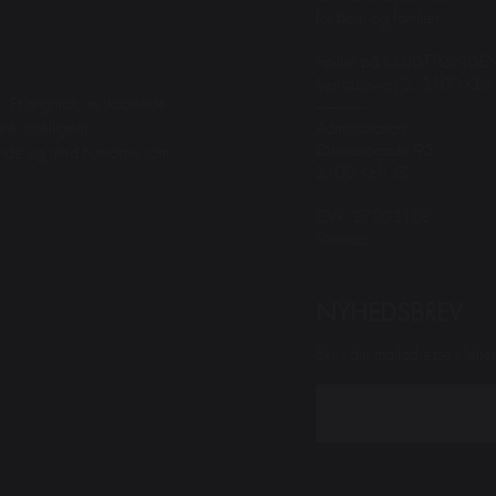
for børn og familier
Spiller på KRUDTTØNDE
Serridslevvej 2, 2100 Kbh
. Et originalt, nyskabende
---------
Administration:
e. Intelligent,
Østerbrogade 95
dende og med humoren som
2100 Kbh. Ø
CVR: 27203108
Sitemap
NYHEDSBREV
Skriv din mailadresse i felt