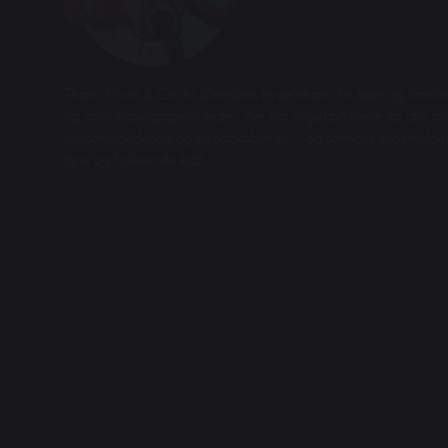
Teater Hund & Co. er Østerbros bydelsteater for børn og familier
og samfundsengageret teater, der har noget på hjerte for alle aldr
horisontudvidende og debatskabende – og samtidig underhol
fane og forløsende kraft.