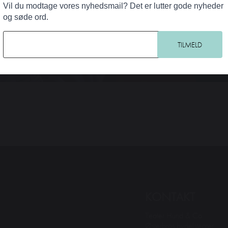
Vil du modtage vores nyhedsmail? Det er lutter gode nyheder
og søde ord.
KONTAKT
Teater Hund & Co.
Østerbros bydelsteater