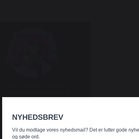
Teater Hund & Co. er Østerbros
bydelsteater for børn og familier. Et
originalt, nyskabende og
samfundsengageret teater, der har noget
på hjerte for alle aldre. Intelligent,
NYHEDSBREV
horisontudvidende og debatskabende – og
samtidig underholdende og med humoren
Vil du modtage vores nyhedsmail? Det er lutter gode nyh
som fane og forløsende kraft.
og søde ord.