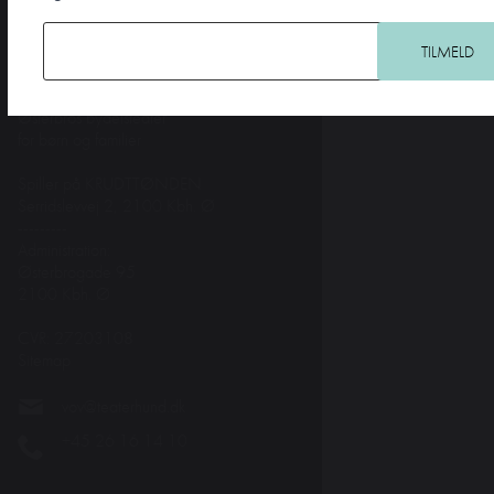
KONTAKT
Teater Hund & Co.
Østerbros bydelsteater
for børn og familier
Spiller på KRUDTTØNDEN
Serridslevvej 2, 2100 Kbh. Ø
---------
Administration:
Østerbrogade 95
2100 Kbh. Ø
CVR: 27203108
Sitemap
vov@teaterhund.dk
+45 26 16 14 10