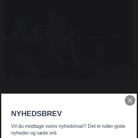
NYHEDSBREV
Vil du modtage vores nyhedsmail? Det er lutter gode
nyheder og søde ord.