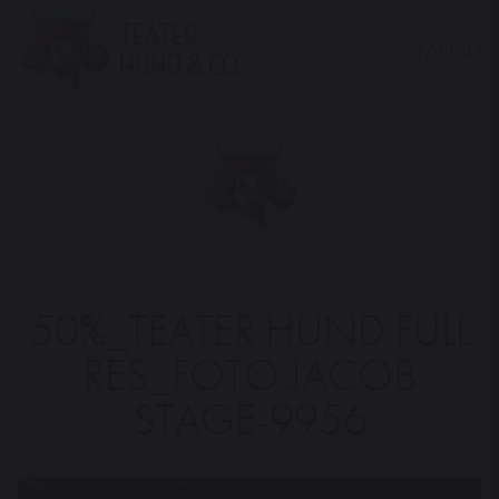
MENU
Teater
Hund
&
Co.
50%_TEATER HUND FULL
RES_FOTO JACOB
STAGE-9956