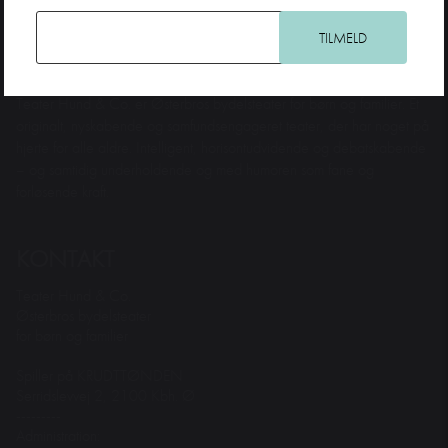
Teater Hund & Co. er Østerbros bydelsteater for børn og familier. Et
originalt, nyskabende og samfundsengageret teater, der har noget på
hjerte for alle aldre. Intelligent, horisontudvidende og debatskabende
– og samtidig underholdende og med humoren som fane og
forløsende kraft.
KONTAKT
Teater Hund & Co.
Østerbros bydelsteater
for børn og familier
Spiller på KRUDTTØNDEN
Serridslevvej 2, 2100 Kbh. Ø
---------
Administration: