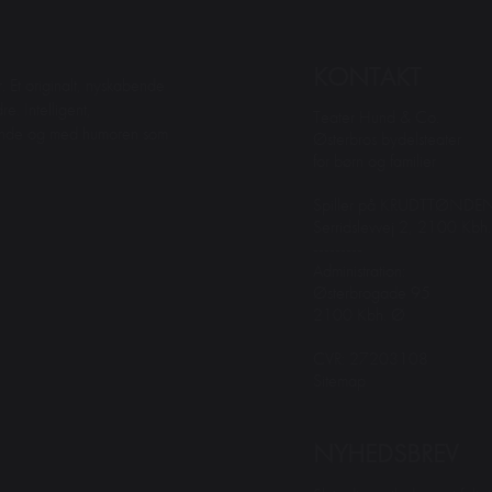
KONTAKT
. Et originalt, nyskabende
e. Intelligent,
Teater Hund & Co.
dende og med humoren som
Østerbros bydelsteater
for børn og familier
Spiller på KRUDTTØNDE
Serridslevvej 2, 2100 Kbh
---------
Administration:
Østerbrogade 95
2100 Kbh. Ø
CVR: 27203108
Sitemap
NYHEDSBREV