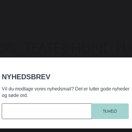
0%_TEATER HUND FU
FOTO JACOB STAGE
NYHEDSBREV
Vil du modtage vores nyhedsmail? Det er lutter gode nyheder
og søde ord.