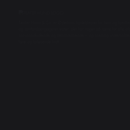
Teater Hund & Co. er Østerbros bydelsteater for børn og familier
og samfundsengageret teater, der har noget på hjerte for alle aldr
horisontudvidende og debatskabende – og samtidig underhol
fane og forløsende kraft.