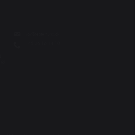
vov@teaterhund.dk
+45 26 16 14 10
N
. Ø