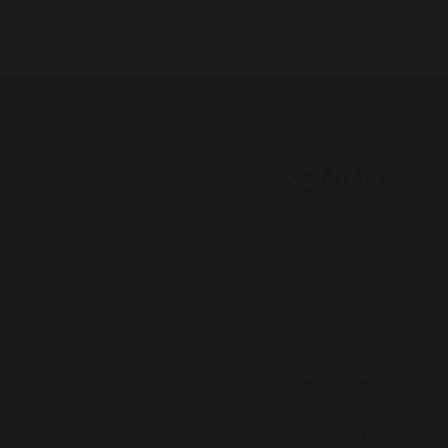
KONTAKT
Teater Hund & Co.
Østerbros bydelsteater
for børn og familier
Spiller på KRUDTTØNDE
Serridslevvej 2, 2100 Kbh
. Et originalt, nyskabende
---------
Administration:
e. Intelligent,
Østerbrogade 95
dende og med humoren som
2100 Kbh. Ø
CVR: 27203108