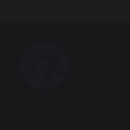
Teater Hund & Co. er Østerbros bydelsteater for børn og familier
og samfundsengageret teater, der har noget på hjerte for alle aldr
horisontudvidende og debatskabende – og samtidig underhol
fane og forløsende kraft.