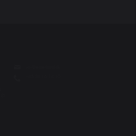
vov@teaterhund.dk
+45 26 16 14 10
N
. Ø