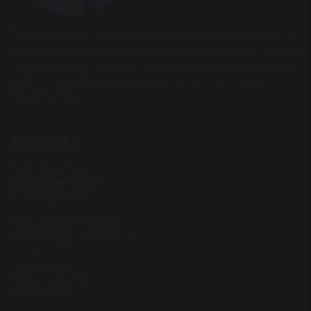
Teater Hund & Co. er Østerbros bydelsteater for børn og familier. Et
originalt, nyskabende og samfundsengageret teater, der har noget på
hjerte for alle aldre. Intelligent, horisontudvidende og debatskabende
– og samtidig underholdende og med humoren som fane og
forløsende kraft.
KONTAKT
Teater Hund & Co.
Østerbros bydelsteater
for børn og familier
Spiller på KRUDTTØNDEN
Serridslevvej 2, 2100 Kbh. Ø
---------
Administration:
Østerbrogade 95
2100 Kbh. Ø