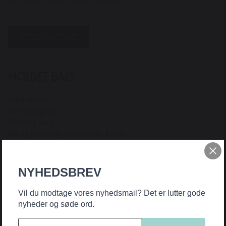
PRESSEMATERIALE
HOLDET BAG
Medvirkende:
Anne Dalsgaard
Flemming Bang
Idé og manuskript (opr.): Methe Bendix
Manuskript (bearb.): de medvirkende
Konsulent: Vibeke Wrede, Odsherred Teatercenter
Scenografi: Jonas Møller Andersen
NYHEDSBREV
Kostumer: Sofie Fribo
Bygger & afvikling: Jonas Møller Andersen
Vil du modtage vores nyhedsmail? Det er lutter gode
Lys & lyd: Brian Kousgaard
nyheder og søde ord.
Plakat & layout: Rebecca Arthy
Produktionsleder: Peter Gibbons