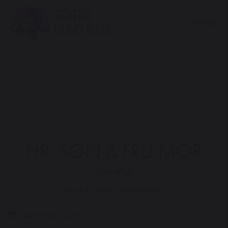
MENU
Teater
Hund
&
Co.
HR. SØN & FRU MOR
- på udflugt
For de 3 - 9 årige - og deres voksne
Sæson 2009/2010