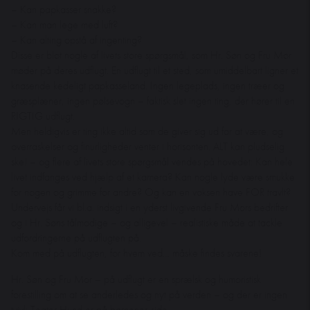
– Kan papkasser snakke?
– Kan man lege med luft?
– Kan alting opstå af ingenting?
Disse er blot nogle af livets store spørgsmål, som Hr. Søn og Fru Mor
møder på deres udflugt. En udflugt til et sted, som umiddelbart ligner et
knasende kedeligt papkasseland. Ingen legeplads, ingen træer og
græsplæner, ingen pølsevogn – faktisk slet ingen ting, der hører til en
RIGTIG udflugt.
Men heldigvis er ting ikke altid som de giver sig ud for at være, og
overraskelser og finurligheder venter i horisonten. ALT kan pludselig
ske! – og flere af livets store spørgsmål vendes på hovedet: Kan hele
livet indfanges ved hjælp af et kamera? Kan nogle lyde være smukke
for nogen og grimme for andre? Og kan en voksen have FOR travlt?
Undervejs får vi bl.a. indsigt i en yderst livgivende Fru Mors bedrifter
og i Hr. Søns tålmodige – og alligevel – realistiske måde at tackle
udfordringerne på udflugten på.
Kom med på udflugten, for hvem ved… måske findes svarene!
Hr. Søn og Fru Mor – på udflugt er en sprælsk og humoristisk
forestilling om at se anderledes og nyt på verden – og der er ingen
tvivl: Teater Hund er på børnenes side.