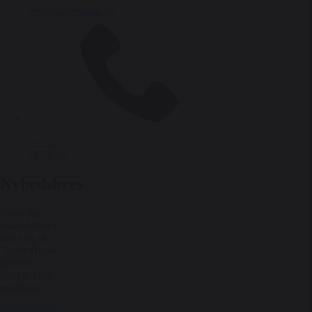
vov@teaterhund.dk
+45 26
16 14 10
Nyhedsbrev
Skriv din
mailadresse i
feltet og få
Teater Hund
nyheder
direkte i din
mailboks.