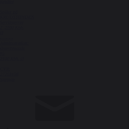
familier
Spiller på
KRUDTTØNDEN
Serridslevvej
2, 2100 Kbh.
Ø
---------
Administration:
Østerbrogade
95
2100 Kbh. Ø
CVR:
27203108
Sitemap