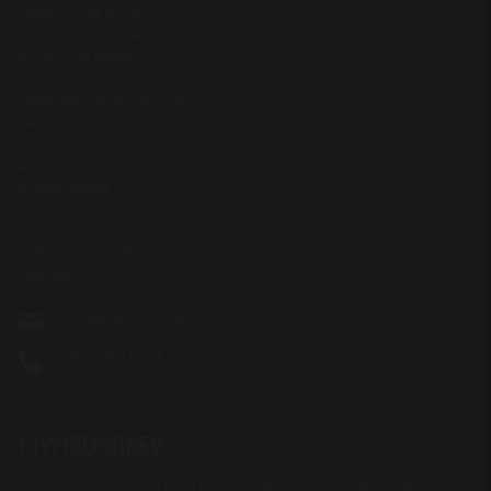
Teater Hund & Co.
Østerbros bydelsteater
for børn og familier
Spiller på KRUDTTØNDEN
Serridslevvej 2, 2100 Kbh. Ø
---------
Administration:
Østerbrogade 95
2100 Kbh. Ø
CVR: 27203108
Sitemap
vov@teaterhund.dk
+45 26 16 14 10
NYHEDSBREV
Skriv din mailadresse i feltet og få Teater Hund nyheder direkte i din