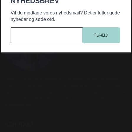
NYHEDSBREV
Vil du modtage vores nyhedsmail? Det er lutter gode
nyheder og søde ord.
Teater Hund & Co. er Østerbros bydelsteater for børn og familier. Et
originalt, nyskabende og samfundsengageret teater, der har noget på
hjerte for alle aldre. Intelligent, horisontudvidende og debatskabende
– og samtidig underholdende og med humoren som fane og
forløsende kraft.
KONTAKT