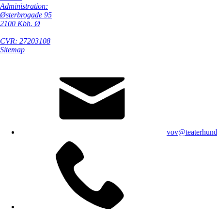
Administration:
Østerbrogade 95
2100 Kbh. Ø
CVR: 27203108
Sitemap
vov@teaterhund