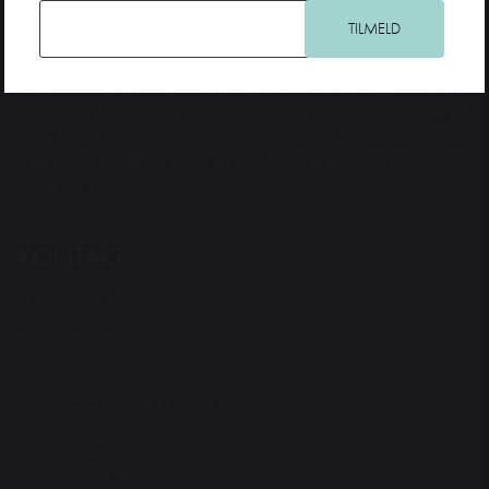
Teater Hund & Co. er Østerbros bydelsteater for børn og familier. Et
originalt, nyskabende og samfundsengageret teater, der har noget på
hjerte for alle aldre. Intelligent, horisontudvidende og debatskabende
– og samtidig underholdende og med humoren som fane og
forløsende kraft.
KONTAKT
Teater Hund & Co.
Østerbros bydelsteater
for børn og familier
Spiller på KRUDTTØNDEN
Serridslevvej 2, 2100 Kbh. Ø
---------
Administration:
Østerbrogade 95