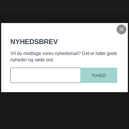
Teater Hund & Co. er Østerbros bydelsteater for børn og familier. Et
originalt, nyskabende og samfundsengageret teater, der har noget på
NYHEDSBREV
hjerte for alle aldre. Intelligent, horisontudvidende og debatskabende
– og samtidig underholdende og med humoren som fane og
Vil du modtage vores nyhedsmail? Det er lutter gode
forløsende kraft.
nyheder og søde ord.
KONTAKT
Teater Hund & Co.
Østerbros bydelsteater
for børn og familier
Spiller på KRUDTTØNDEN
Serridslevvej 2, 2100 Kbh. Ø
---------
Administration: