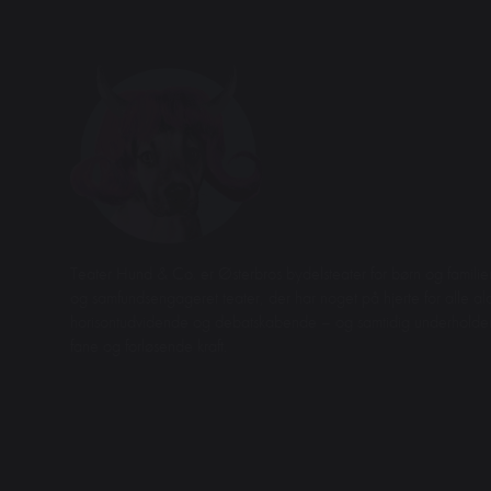
Teater Hund & Co. er Østerbros bydelsteater for børn og familier
og samfundsengageret teater, der har noget på hjerte for alle aldr
horisontudvidende og debatskabende – og samtidig underhol
fane og forløsende kraft.