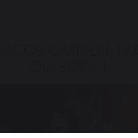
JACOB CARLSEN, FA
OG BØRN1