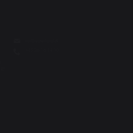
vov@teaterhund.dk
+45 26 16 14 10
N
. Ø