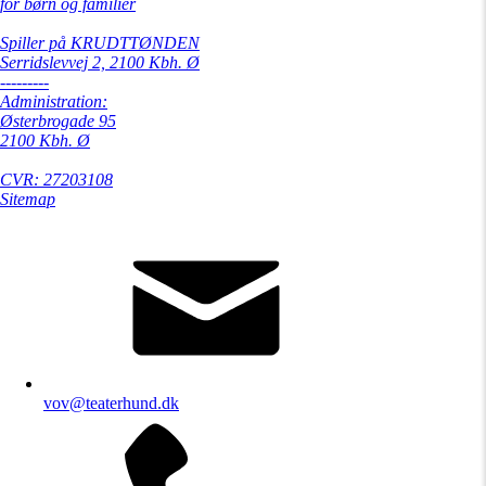
for børn og familier
Spiller på KRUDTTØNDEN
Serridslevvej 2, 2100 Kbh. Ø
---------
Administration:
Østerbrogade 95
2100 Kbh. Ø
CVR: 27203108
Sitemap
vov@teaterhund.dk