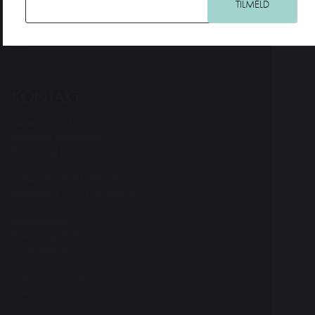
teater, der har noget på hjerte for alle aldre. Intelligent,
horisontudvidende og debatskabende – og samtidig
underholdende og med humoren som fane og forløsende
kraft.
KONTAKT
Teater Hund & Co.
Østerbros bydelsteater
for børn og familier
Spiller på KRUDTTØNDEN
Serridslevvej 2, 2100 Kbh. Ø
---------
Administration:
Østerbrogade 95
2100 Kbh. Ø
CVR: 27203108
Sitemap