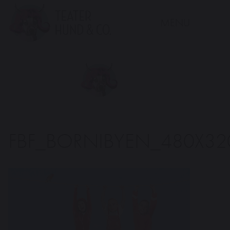
MENU
Teater
Hund
&
Co.
FBF_BORNIBYEN_480X32