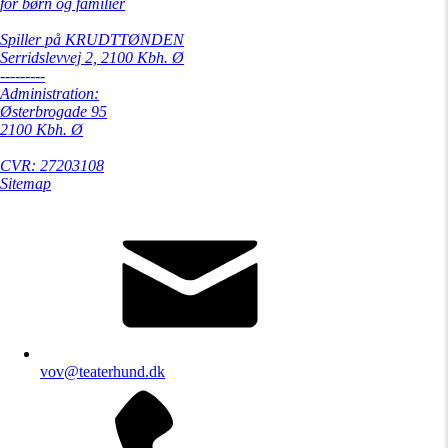
for børn og familier
Spiller på KRUDTTØNDEN
Serridslevvej 2, 2100 Kbh. Ø
---------
Administration:
Østerbrogade 95
2100 Kbh. Ø
CVR: 27203108
Sitemap
vov@teaterhund.dk