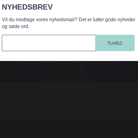
NYHEDSBREV
Vil du modtage vores nyhedsmail? Det er lutter gode nyheder
og søde ord.