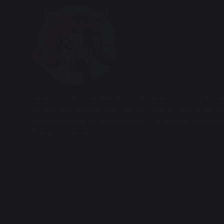
Teater Hund & Co. er Østerbros bydelsteater for børn og familier
og samfundsengageret teater, der har noget på hjerte for alle aldr
horisontudvidende og debatskabende – og samtidig underhol
fane og forløsende kraft.