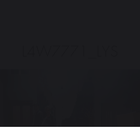
L4W7771_LYS