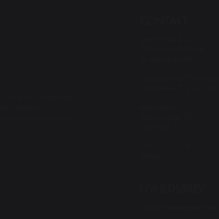
KONTAKT
Teater Hund & Co.
Østerbros bydelsteater
for børn og familier
Spiller på KRUDTTØNDE
Serridslevvej 2, 2100 Kbh
. Et originalt, nyskabende
---------
Administration:
e. Intelligent,
Østerbrogade 95
dende og med humoren som
2100 Kbh. Ø
CVR: 27203108
Sitemap
NYHEDSBREV
Skriv din mailadresse i felt