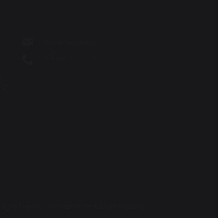
vov@teaterhund.dk
+45 26 16 14 10
N
. Ø
et og få Teater Hund nyheder direkte i din mailboks.