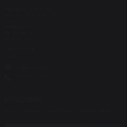
Spiller på KRUDTTØNDEN
Serridslevvej 2, 2100 Kbh. Ø
---------
Administration:
Østerbrogade 95
2100 Kbh. Ø
CVR: 27203108
Sitemap
vov@teaterhund.dk
+45 26 16 14 10
NYHEDSBREV
Skriv din mailadresse i feltet og få Teater Hund nyheder direkte i din
mailboks.