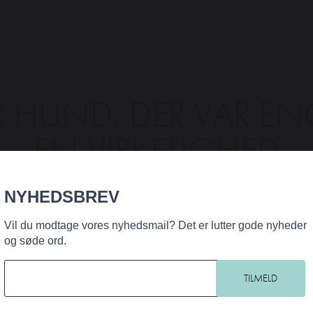
R HUND, DER VAR 
EN VIRKELIGHED
NYHEDSBREV
Vil du modtage vores nyhedsmail? Det er lutter gode nyheder
stiane Bjørg Nielsen, Sarah Gottlieb
og søde ord.