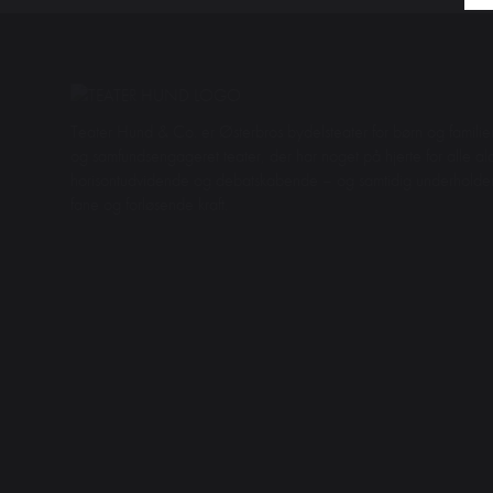
Teater Hund & Co. er Østerbros bydelsteater for børn og familier
og samfundsengageret teater, der har noget på hjerte for alle aldr
horisontudvidende og debatskabende – og samtidig underhol
fane og forløsende kraft.