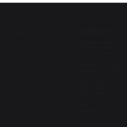
KONTAKT
. Et originalt, nyskabende
e. Intelligent,
Teater Hund & Co.
dende og med humoren som
Østerbros bydelsteater
for børn og familier
Spiller på KRUDTTØNDE
Serridslevvej 2, 2100 Kbh
---------
Administration:
Østerbrogade 95
2100 Kbh. Ø
CVR: 27203108
Sitemap