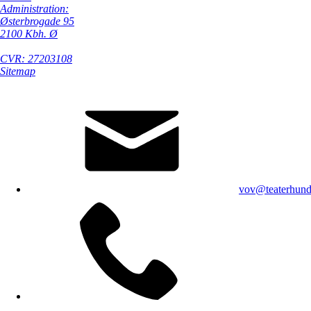
Administration:
Østerbrogade 95
2100 Kbh. Ø
CVR: 27203108
Sitemap
vov@teaterhund