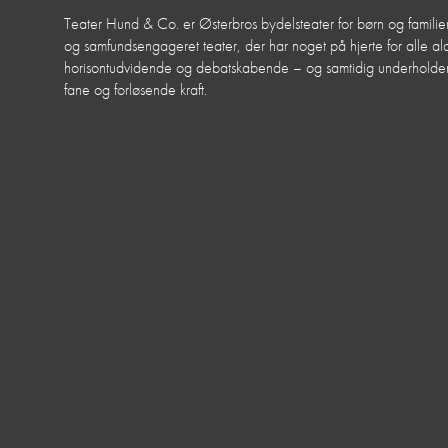
Teater Hund & Co. er Østerbros bydelsteater for børn og familier
og samfundsengageret teater, der har noget på hjerte for alle aldr
horisontudvidende og debatskabende – og samtidig underhol
fane og forløsende kraft.