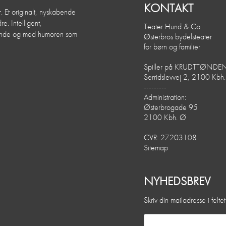
KONTAKT
. Et originalt, nyskabende
e. Intelligent,
Teater Hund & Co.
dende og med humoren som
Østerbros bydelsteater
for børn og familier
Spiller på KRUDTTØNDE
Serridslevvej 2, 2100 Kbh
---------
Administration:
Østerbrogade 95
2100 Kbh. Ø
CVR: 27203108
Sitemap
NYHEDSBREV
Skriv din mailadresse i felt