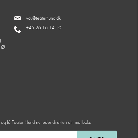
vov@teaterhund.dk
+45 26 16 14 10
N
. Ø
et og få Teater Hund nyheder direkte i din mailboks.