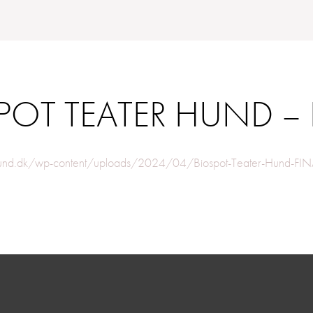
POT TEATER HUND – 
hund.dk/wp-content/uploads/2024/04/Biospot-Teater-Hund-FI