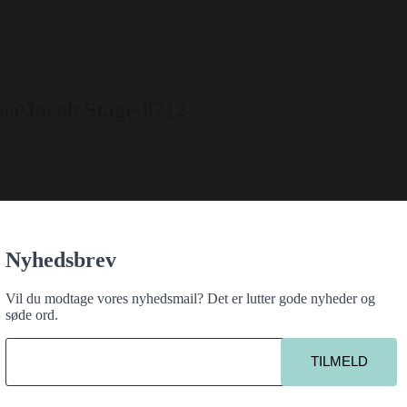
o@Jacob Stage-0712
iginalt, nyskabende og samfundsengageret teater, der har noget på hjerte
.
Nyhedsbrev
Vil du modtage vores nyhedsmail? Det er lutter gode nyheder og
søde ord.