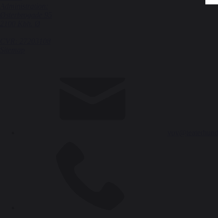
Administration:
Østerbrogade 95
2100 Kbh. Ø
CVR: 27203108
Sitemap
vov@teaterhund