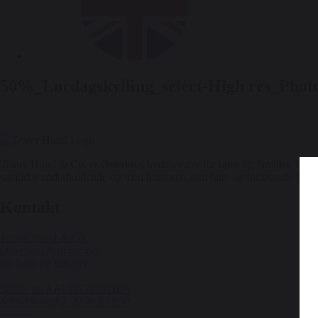
50%_Lørdagskylling_select-High res_Phot
Teater Hund & Co. er Østerbros bydelsteater for børn og familier. Et or
samtidig underholdende og med humoren som fane og forløsende kraft
Kontakt
Teater Hund & Co.
Østerbros bydelsteater
for børn og familier
Spiller på KRUDTTØNDEN
Serridslevvej 2, 2100 Kbh. Ø
---------